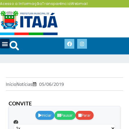
Acesso a Informação
Transparência
Webmail
Início
Notícias
05/06/2019
CONVITE
.
Iniciar
Pausar
Parar