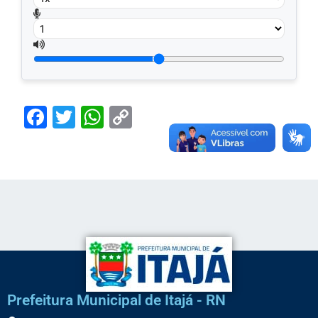
Facebook
Twitter
WhatsApp
Copy
Link
Prefeitura Municipal de Itajá - RN