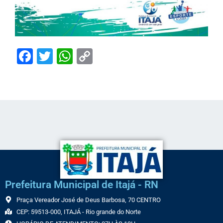
Facebook
Twitter
WhatsApp
Copy
Link
Prefeitura Municipal de Itajá - RN
Praça Vereador José de Deus Barbosa, 70 CENTRO
CEP: 59513-000, ITAJÁ - Rio grande do Norte