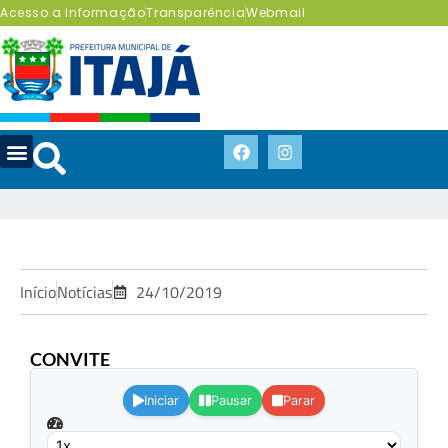
Acesso a Informação
Transparência
Webmail
Início
Notícias
24/10/2019
CONVITE
.
Iniciar
Pausar
Parar