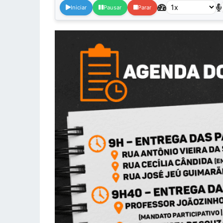
Iniciar
Pausar
Parar