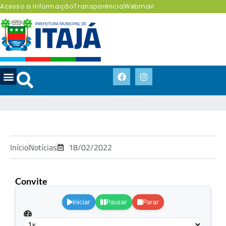
Acesso a Informação
Transparência
Webmail
Início
Notícias
18/02/2022
Convite
.
Iniciar
Pausar
Parar