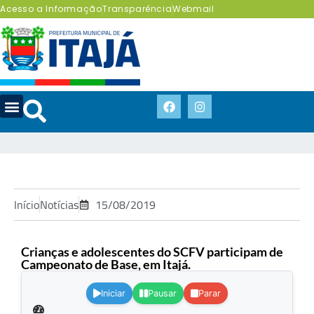
Acesso a Informação
Transparência
Webmail
Início
Notícias
15/08/2019
Crianças e adolescentes do SCFV participam de
Campeonato de Base, em Itajá.
.
Iniciar
Pausar
Parar