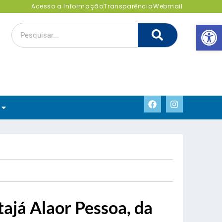
Acesso a Informação
Transparência
Webmail
Abrir 
tajá Alaor Pessoa, da