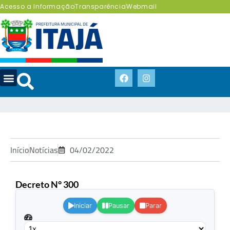
Acesso a Informação
Transparência
Webmail
Início
Notícias
04/02/2022
Decreto N° 300
.
Iniciar
Pausar
Parar