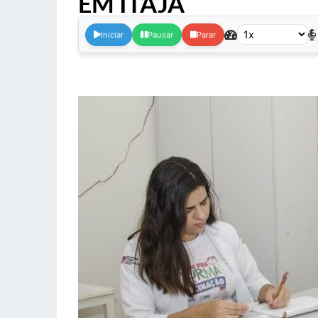
EM ITAJÁ
.
Iniciar
Pausar
Parar