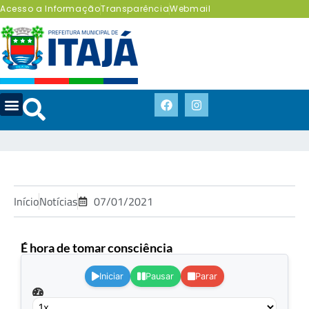
Acesso a Informação
Transparência
Webmail
Início
Notícias
07/01/2021
É hora de tomar consciência
.
Iniciar
Pausar
Parar