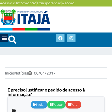
Acesso a Informação
Transparência
Webmail
Início
Notícias
06/04/2017
É preciso justificar o pedido de acesso à
informação?
.
Iniciar
Pausar
Parar