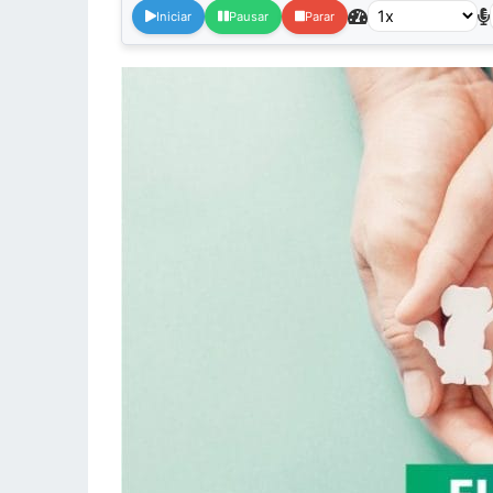
Iniciar
Pausar
Parar