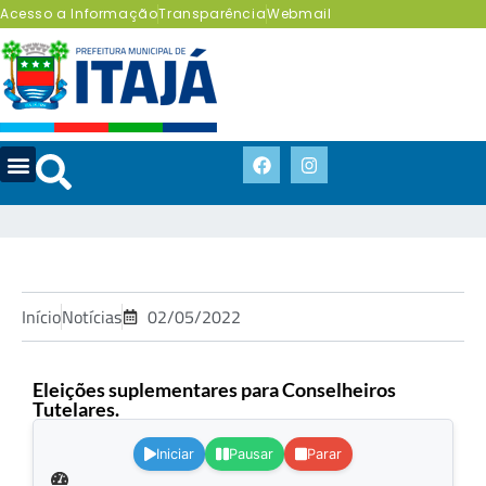
Acesso a Informação
Transparência
Webmail
Início
Notícias
02/05/2022
Eleições suplementares para Conselheiros
Tutelares.
.
Iniciar
Pausar
Parar