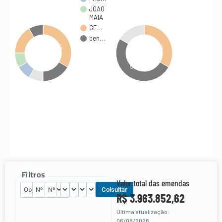
JOAO
MAIA
GE…
ben…
33.3%
33.3%
50%
Filtros
Valor total das emendas
Colsultar
R$ 3.963.852,62
Última atualização:
06/08/2026