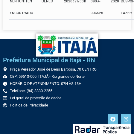
NENHUM ITEM
BENES
202039170011
0903-
2020
DESPOR
ENCONTRADO
003429
LAZER
Prefeitura Municipal de Itajá - RN
Praça Vereador José de Deus Barbosa, 70 CENTRO
CEP: 59513-000, ITAJÁ - Rio grande do Norte
HORÁRIO DE ATENDIMENTO: 07H ÀS 13H
Telefone: (84) 3330-2255
Lei geral de proteção de dados
Política de Privacidade