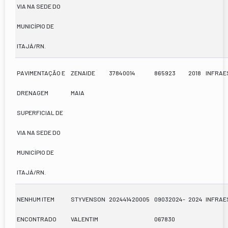
VIA NA SEDE DO
MUNICÍPIO DE
ITAJÁ/RN.
PAVIMENTAÇÃO E
ZENAIDE
37840014
865923
2018
INFRA
DRENAGEM
MAIA
SUPERFICIAL DE
VIA NA SEDE DO
MUNICÍPIO DE
ITAJÁ/RN.
NENHUM ITEM
STYVENSON
202441420005
09032024-
2024
INFRA
ENCONTRADO
VALENTIM
067830