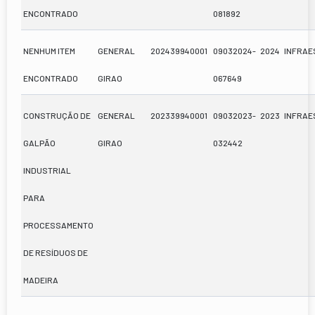
ENCONTRADO
081892
NENHUM ITEM
GENERAL
202439940001
09032024-
2024
INFRA
ENCONTRADO
GIRAO
067649
CONSTRUÇÃO DE
GENERAL
202339940001
09032023-
2023
INFRA
GALPÃO
GIRAO
032442
INDUSTRIAL
PARA
PROCESSAMENTO
DE RESÍDUOS DE
MADEIRA