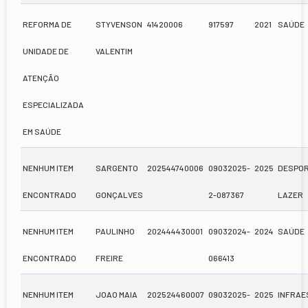
REFORMA DE
STYVENSON
41420006
917597
2021
SAÚDE
UNIDADE DE
VALENTIM
ATENÇÃO
ESPECIALIZADA
EM SAÚDE
NENHUM ITEM
SARGENTO
202544740006
09032025-
2025
DESPOR
ENCONTRADO
GONÇALVES
2-087367
LAZER
NENHUM ITEM
PAULINHO
202444430001
09032024-
2024
SAÚDE
ENCONTRADO
FREIRE
066413
NENHUM ITEM
JOAO MAIA
202524460007
09032025-
2025
INFRA