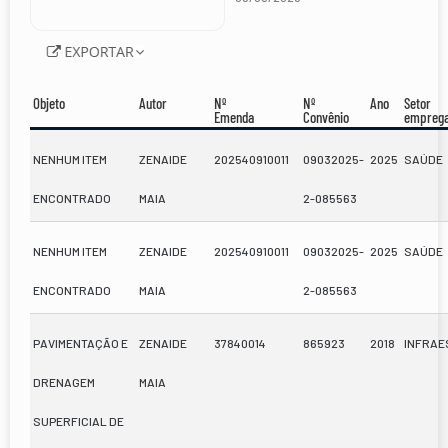
Objeto
Autor
Nº
Nº
Ano
Setor
Emenda
Convênio
empreg
NENHUM ITEM
ZENAIDE
202540910011
09032025-
2025
SAÚDE
ENCONTRADO
MAIA
2-085563
NENHUM ITEM
ZENAIDE
202540910011
09032025-
2025
SAÚDE
ENCONTRADO
MAIA
2-085563
PAVIMENTAÇÃO E
ZENAIDE
37840014
865923
2018
INFRA
DRENAGEM
MAIA
SUPERFICIAL DE