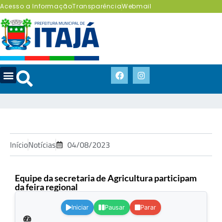
Acesso a Informação
Transparência
Webmail
Início
Notícias
04/08/2023
Equipe da secretaria de Agricultura participam
da feira regional
.
Iniciar
Pausar
Parar