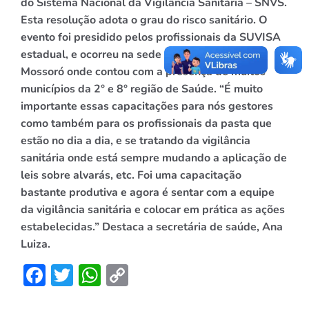
do Sistema Nacional da Vigilância Sanitária – SNVS.
Esta resolução adota o grau do risco sanitário. O
evento foi presidido pelos profissionais da SUVISA
estadual, e ocorreu na sede da II URSAP em
Mossoró onde contou com a presença de muitos
municípios da 2° e 8° região de Saúde. “É muito
importante essas capacitações para nós gestores
como também para os profissionais da pasta que
estão no dia a dia, e se tratando da vigilância
sanitária onde está sempre mudando a aplicação de
leis sobre alvarás, etc. Foi uma capacitação
bastante produtiva e agora é sentar com a equipe
da vigilância sanitária e colocar em prática as ações
estabelecidas.” Destaca a secretária de saúde, Ana
Luiza.
Facebook
Twitter
WhatsApp
Copy
Link