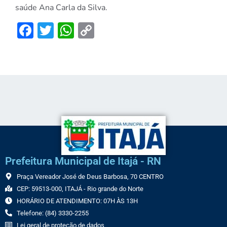
saúde Ana Carla da Silva.
Facebook
Twitter
WhatsApp
Copy
Link
Prefeitura Municipal de Itajá - RN
Praça Vereador José de Deus Barbosa, 70 CENTRO
CEP: 59513-000, ITAJÁ - Rio grande do Norte
HORÁRIO DE ATENDIMENTO: 07H ÀS 13H
Telefone: (84) 3330-2255
Lei geral de proteção de dados