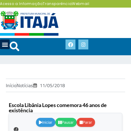
Acesso a Informação
Transparência
Webmail
Início
Notícias
11/05/2018
Escola Libânia Lopes comemora 46 anos de
existência
.
Iniciar
Pausar
Parar