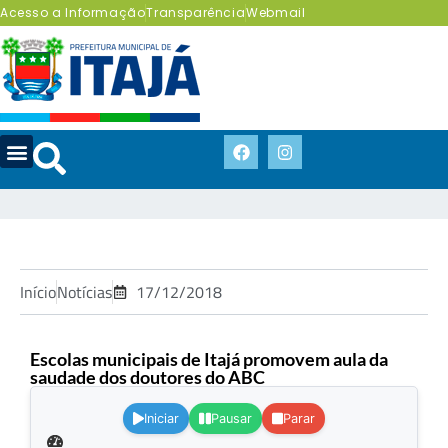
Acesso a Informação
Transparência
Webmail
Início
Notícias
17/12/2018
Escolas municipais de Itajá promovem aula da
saudade dos doutores do ABC
.
Iniciar
Pausar
Parar