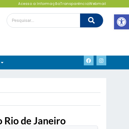
Acesso a Informação
Transparência
Webmail
Abrir 
 Rio de Janeiro
.