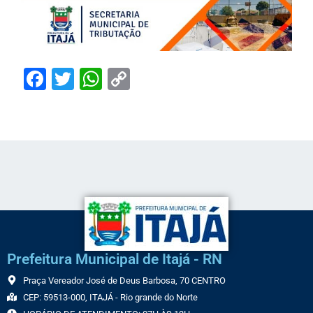
Facebook
Twitter
WhatsApp
Copy
Link
Prefeitura Municipal de Itajá - RN
Praça Vereador José de Deus Barbosa, 70 CENTRO
CEP: 59513-000, ITAJÁ - Rio grande do Norte