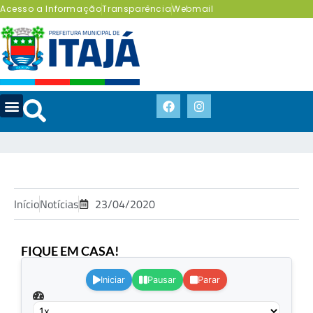
Acesso a Informação
Transparência
Webmail
Início
Notícias
23/04/2020
FIQUE EM CASA!
.
Iniciar
Pausar
Parar