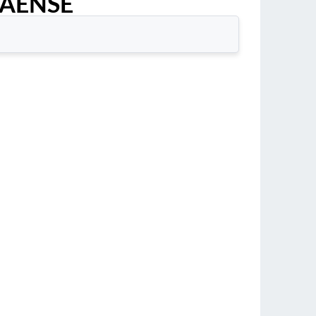
JAENSE
.