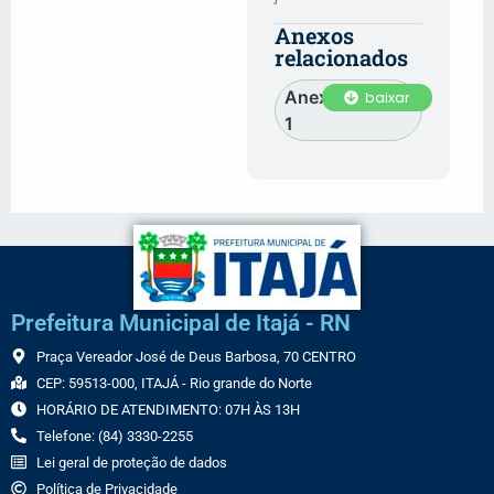
Anexos
relacionados
Anexo
baixar
1
Prefeitura Municipal de Itajá - RN
Praça Vereador José de Deus Barbosa, 70 CENTRO
CEP: 59513-000, ITAJÁ - Rio grande do Norte
HORÁRIO DE ATENDIMENTO: 07H ÀS 13H
Telefone: (84) 3330-2255
Lei geral de proteção de dados
Política de Privacidade