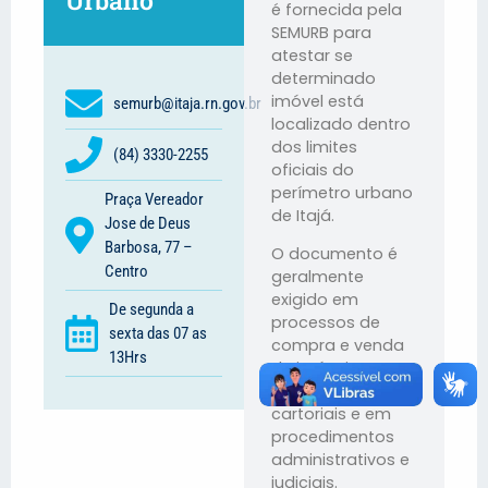
Urbano
é fornecida pela
SEMURB para
atestar se
determinado
imóvel está
semurb@itaja.rn.gov.br
localizado dentro
dos limites
(84) 3330-2255
oficiais do
perímetro urbano
Praça Vereador
de Itajá.
Jose de Deus
Barbosa, 77 –
O documento é
Centro
geralmente
exigido em
De segunda a
processos de
sexta das 07 as
compra e venda
13Hrs
de imóveis,
registros
cartoriais e em
procedimentos
administrativos e
judiciais.