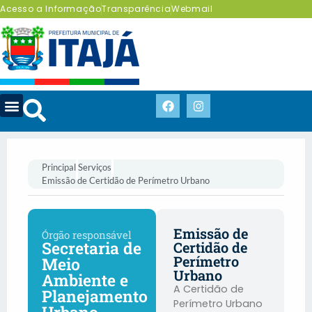
Acesso a Informação
Transparência
Webmail
Principal
Serviços
Emissão de Certidão de Perímetro Urbano
Emissão de
Órgão responsável
Secretaria de
Certidão de
Perímetro
Meio
Urbano
Ambiente e
A Certidão de
Planejamento
Perímetro Urbano