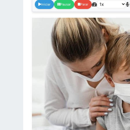
Iniciar
Pausar
Parar