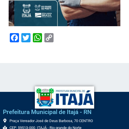
Facebook
Twitter
WhatsApp
Copy
Link
Prefeitura Municipal de Itajá - RN
Praça Vereador José de Deus Barbosa, 70 CENTRO
CEP: 59513-000, ITAJÁ - Rio grande do Norte