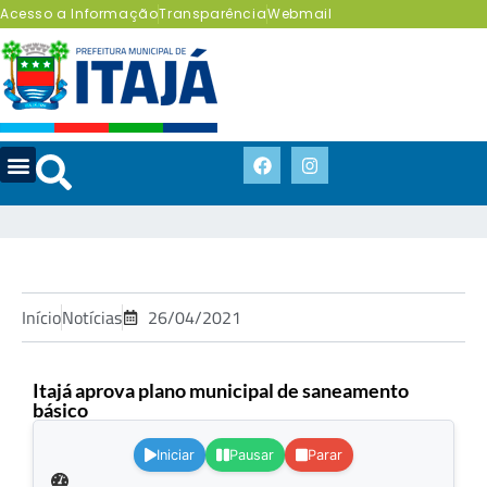
Acesso a Informação
Transparência
Webmail
Início
Notícias
26/04/2021
Itajá aprova plano municipal de saneamento
básico
.
Iniciar
Pausar
Parar