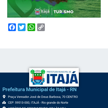
Facebook
Twitter
WhatsApp
Copy
Link
Prefeitura Municipal de Itajá - RN
Praça Vereador José de Deus Barbosa, 70 CENTRO
CEP: 59513-000, ITAJÁ - Rio grande do Norte