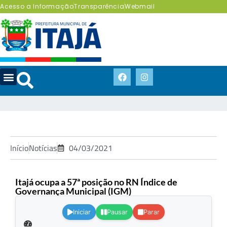
Acesso a Informação
Transparência
Webmail
Início
Notícias
04/03/2021
Itajá ocupa a 57ª posição no RN Índice de
Governança Municipal (IGM)
.
Iniciar
Pausar
Parar