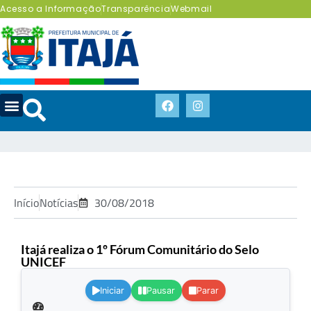
Acesso a Informação
Transparência
Webmail
Início
Notícias
30/08/2018
Itajá realiza o 1º Fórum Comunitário do Selo
UNICEF
.
Iniciar
Pausar
Parar