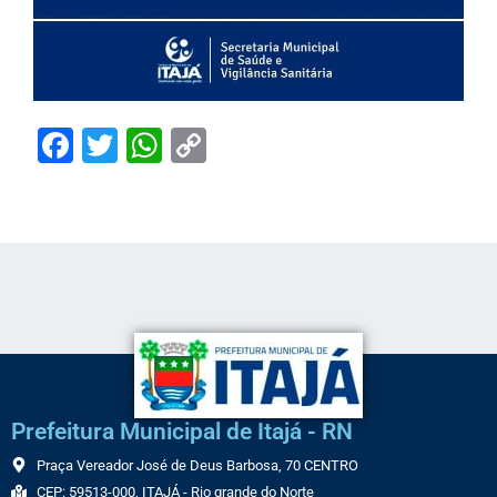
Facebook
Twitter
WhatsApp
Copy
Link
Prefeitura Municipal de Itajá - RN
Praça Vereador José de Deus Barbosa, 70 CENTRO
CEP: 59513-000, ITAJÁ - Rio grande do Norte