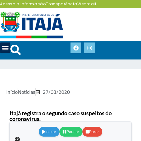
Acesso a Informação
Transparência
Webmail
Início
Notícias
27/03/2020
Itajá registra o segundo caso suspeitos do
coronavirus.
.
Iniciar
Pausar
Parar