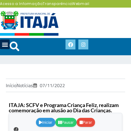
Acesso a Informação
Transparência
Webmail
Início
Notícias
07/11/2022
ITAJA: SCFV e Programa Criança Feliz, realizam
comemoração em alusão ao Dia das Crianças.
.
Iniciar
Pausar
Parar