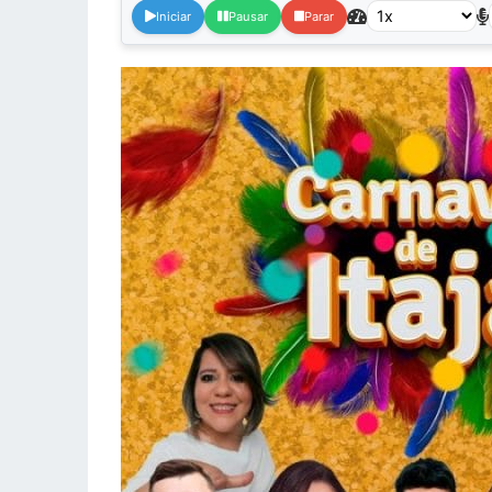
Iniciar
Pausar
Parar