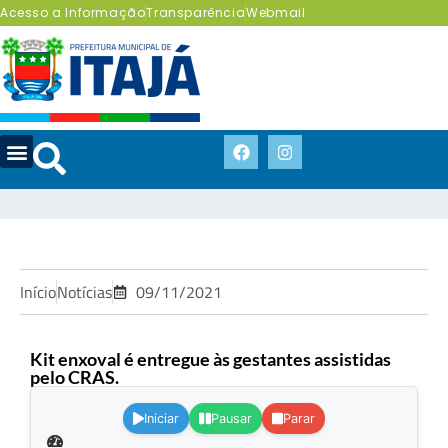
Acesso a Informação
Transparência
Webmail
Início
Notícias
09/11/2021
Kit enxoval é entregue às gestantes assistidas
pelo CRAS.
.
Iniciar
Pausar
Parar