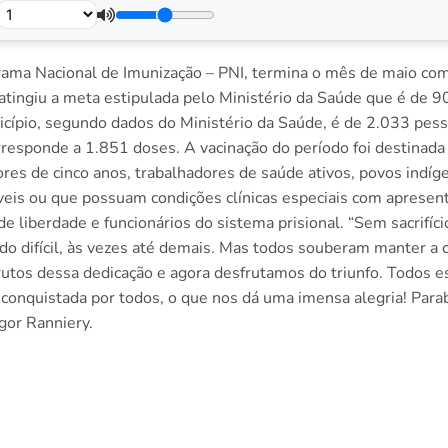
grama Nacional de Imunização – PNI, termina o mês de maio c
e atingiu a meta estipulada pelo Ministério da Saúde que é de 
cípio, segundo dados do Ministério da Saúde, é de 2.033 pesso
rresponde a 1.851 doses. A vacinação do período foi destinada
res de cinco anos, trabalhadores de saúde ativos, povos indíg
veis ou que possuam condições clínicas especiais com apresent
 de liberdade e funcionários do sistema prisional. “Sem sacrifíc
do difícil, às vezes até demais. Mas todos souberam manter a 
rutos dessa dedicação e agora desfrutamos do triunfo. Todos
i conquistada por todos, o que nos dá uma imensa alegria! Para
gor Ranniery.