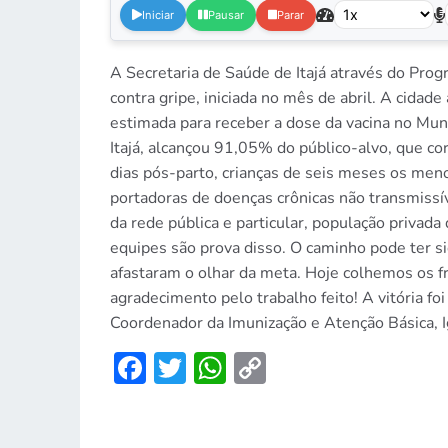
Iniciar
Pausar
Parar
A Secretaria de Saúde de Itajá através do Pro
contra gripe, iniciada no mês de abril. A cidad
estimada para receber a dose da vacina no Muni
Itajá, alcançou 91,05% do público-alvo, que co
dias pós-parto, crianças de seis meses os meno
portadoras de doenças crônicas não transmissí
da rede pública e particular, população privada
equipes são prova disso. O caminho pode ter si
afastaram o olhar da meta. Hoje colhemos os f
agradecimento pelo trabalho feito! A vitória fo
Coordenador da Imunização e Atenção Básica, I
Facebook
Twitter
WhatsApp
Copy
Link