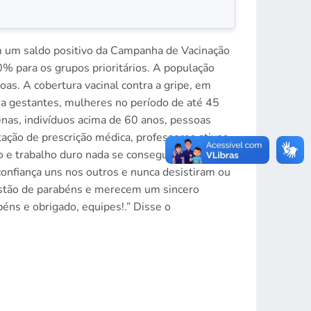
om um saldo positivo da Campanha de Vacinação
90% para os grupos prioritários. A população
as. A cobertura vacinal contra a gripe, em
 a gestantes, mulheres no período de até 45
enas, indivíduos acima de 60 anos, pessoas
ação de prescrição médica, professores ativos
io e trabalho duro nada se consegue, e todas as
confiança uns nos outros e nunca desistiram ou
 estão de parabéns e merecem um sincero
béns e obrigado, equipes!.” Disse o