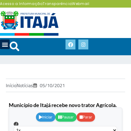
Acesso a Informação
Transparência
Webmail
Início
Notícias
05/10/2021
Município de Itajá recebe novo trator Agrícola.
.
Iniciar
Pausar
Parar