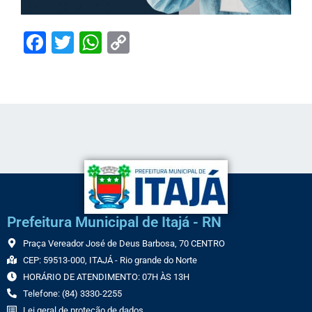
Facebook
Twitter
WhatsApp
Copy
Link
Prefeitura Municipal de Itajá - RN
Praça Vereador José de Deus Barbosa, 70 CENTRO
CEP: 59513-000, ITAJÁ - Rio grande do Norte
HORÁRIO DE ATENDIMENTO: 07H ÀS 13H
Telefone: (84) 3330-2255
Lei geral de proteção de dados