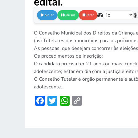
edital.
.
Iniciar
Pausar
Parar
O Conselho Municipal dos Direitos da Criança e
(as) Tutelares dos municípios para os próxi
As pessoas, que desejam concorrer às eleições,
Os procedimentos de inscrição:
O candidato precisa ter 21 anos ou mais; concl
adolescente; estar em dia com a justiça eleito
O Conselho Tutelar é órgão permanente e autôn
adolescente.
Facebook
Twitter
WhatsApp
Copy
Link