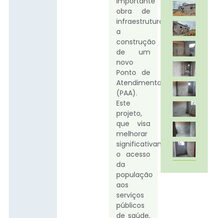
importante
obra de
infraestrutura:
a
construção
de um
novo
Ponto de
Atendimento
(PAA).
Este
projeto,
que visa
melhorar
significativamente
o acesso
da
população
aos
serviços
públicos
de saúde,