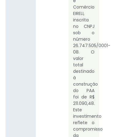
e
Comércio
EIRELI,
inscrita
no CNPJ
sob o
número
26.747.505/0001-
08. O
valor
total
destinado
à
construção
do PAA
foi de R$
211.090,48.
Este
investimento
reflete o
compromisso
da