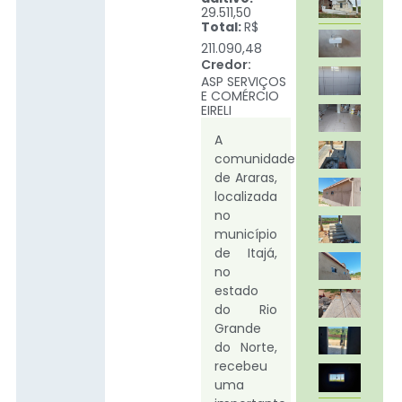
29.511,50
Total:
R$
211.090,48
Credor:
ASP SERVIÇOS
E COMÉRCIO
EIRELI
A
comunidade
de Araras,
localizada
no
município
de Itajá,
no
estado
do Rio
Grande
do Norte,
recebeu
uma