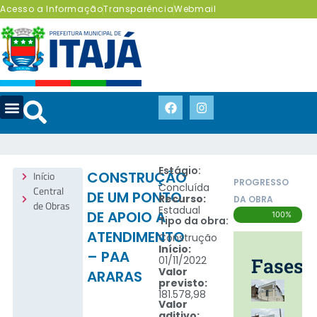
Acesso a Informação
Transparência
Webmail
Estágio:
Início
CONSTRUÇÃO
PROGRESSO
Concluída
Central
DE UM PONTO
Recurso:
DA OBRA
de Obras
Estadual
DE APOIO A
100%
Tipo da obra:
ATENDIMENTO
Construção
Início:
– PAA
01/11/2022
Fases
Valor
ARARAS
previsto:
181.578,98
Valor
aditivo: