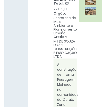
Total:
R$
72.019,17
Órgão:
Secretaria de
Meio
Ambiente e
Planejamento
Urbano
Credor:
M I DE SOUZA
LOPES
CONSTRUÇÕES
E FABRICAÇÃO
LTDA
A
construção
de uma
Passagem
Molhada
na
comunidade
do Caraú,
Zona