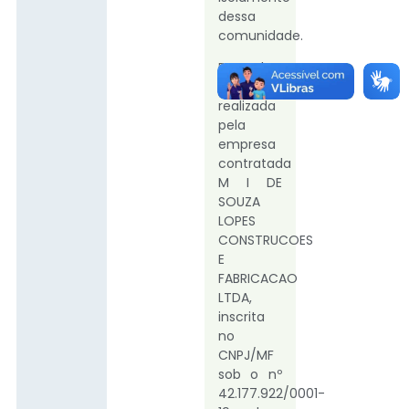
dessa
comunidade.
Essa obra
foi
realizada
pela
empresa
contratada
M I DE
SOUZA
LOPES
CONSTRUCOES
E
FABRICACAO
LTDA,
inscrita
no
CNPJ/MF
sob o nº
42.177.922/0001-