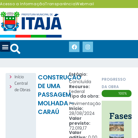
Acesso a Informação
Transparência
Webmail
Estágio:
Início
CONSTRUÇÃO
PROGRESSO
Concluída
Central
DE UMA
Recurso:
DA OBRA
de Obras
Federal
PASSAGEM
100%
Tipo da obra:
MOLHADA –
Pavimentação
Início:
CARAÚ
28/08/2024
Fases
Valor
previsto:
72.019,17
Valor
aditivo:
0,00