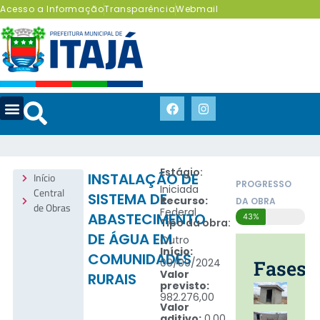
Acesso a Informação
Transparência
Webmail
Estágio:
Início
INSTALAÇÃO DE
PROGRESSO
Iniciada
Central
SISTEMA DE
Recurso:
DA OBRA
de Obras
Federal
ABASTECIMENTO
43%
Tipo da obra:
DE ÁGUA EM
Outro
Início:
COMUNIDADES
09/09/2024
Fases
Valor
RURAIS
previsto:
982.276,00
Valor
aditivo:
0,00