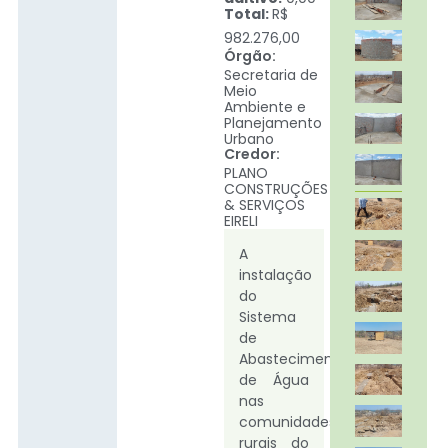
Total:
R$
982.276,00
Órgão:
Secretaria de
Meio
Ambiente e
Planejamento
Urbano
Credor:
PLANO
CONSTRUÇÕES
& SERVIÇOS
EIRELI
A
instalação
do
Sistema
de
Abastecimento
de Água
nas
comunidades
rurais do