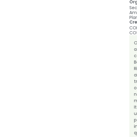
Ór
Sec
Amb
Pla
Cre
CO
CO
a
c
B
R
t
o
n
I
u
p
i
q