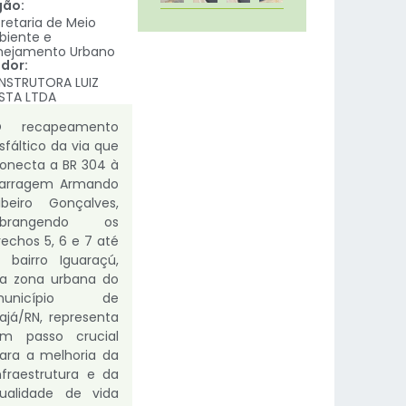
gão:
retaria de Meio
iente e
nejamento Urbano
dor:
NSTRUTORA LUIZ
STA LTDA
O recapeamento
sfáltico da via que
onecta a BR 304 à
arragem Armando
ibeiro Gonçalves,
abrangendo os
rechos 5, 6 e 7 até
 bairro Iguaraçú,
a zona urbana do
município de
tajá/RN, representa
m passo crucial
ara a melhoria da
nfraestrutura e da
ualidade de vida