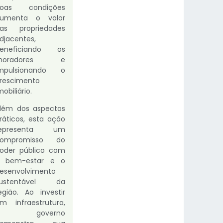
boas condições
umenta o valor
as propriedades
djacentes,
eneficiando os
moradores e
mpulsionando o
rescimento
mobiliário.
lém dos aspectos
ráticos, esta ação
representa um
compromisso do
oder público com
 bem-estar e o
esenvolvimento
sustentável da
egião. Ao investir
m infraestrutura,
o governo