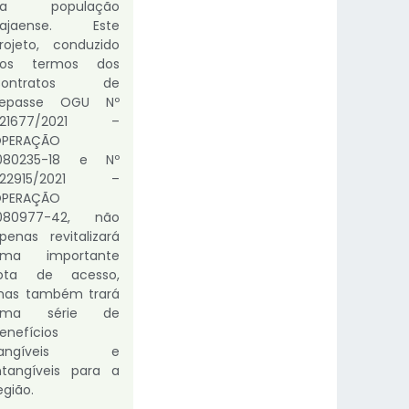
da população
tajaense. Este
rojeto, conduzido
nos termos dos
Contratos de
Repasse OGU Nº
921677/2021 –
PERAÇÃO
080235-18 e Nº
922915/2021 –
PERAÇÃO
080977-42, não
penas revitalizará
uma importante
ota de acesso,
as também trará
uma série de
enefícios
tangíveis e
ntangíveis para a
egião.