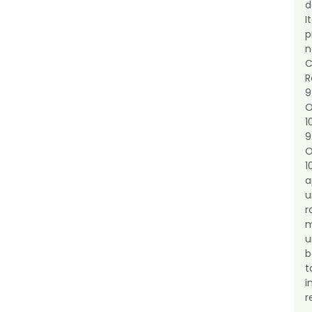
I
p
O
1
O
1
a
r
m
b
i
r