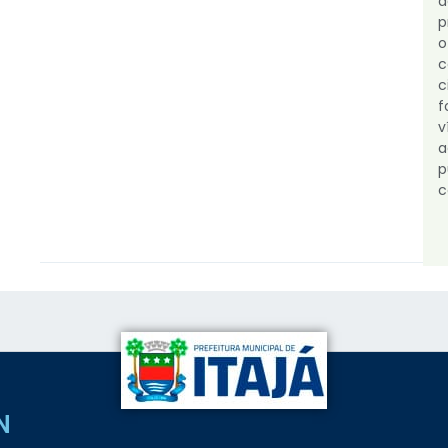
p
o
c
v
a
c
N