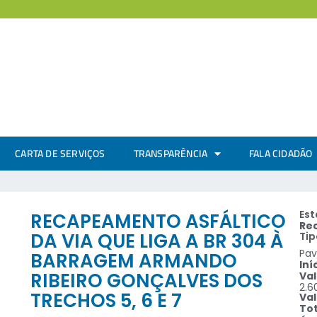
CARTA DE SERVIÇOS
TRANSPARÊNCIA
FALA CIDADÃO
Est
RECAPEAMENTO ASFÁLTICO
Re
DA VIA QUE LIGA A BR 304 À
Tip
Pa
BARRAGEM ARMANDO
Iní
RIBEIRO GONÇALVES DOS
Val
2.6
TRECHOS 5, 6 E 7
Val
Tot