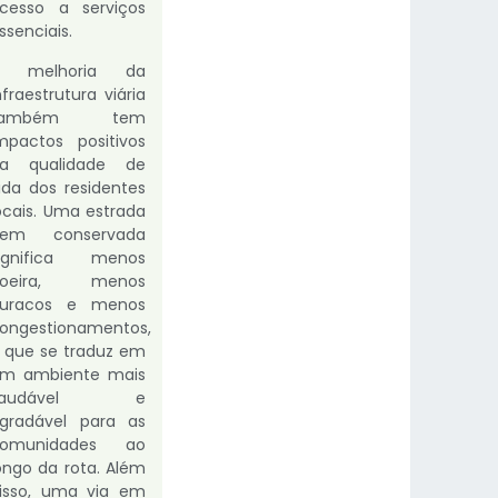
cesso a serviços
ssenciais.
A melhoria da
nfraestrutura viária
também tem
mpactos positivos
a qualidade de
ida dos residentes
ocais. Uma estrada
bem conservada
ignifica menos
poeira, menos
uracos e menos
ongestionamentos,
 que se traduz em
m ambiente mais
saudável e
gradável para as
comunidades ao
ongo da rota. Além
isso, uma via em