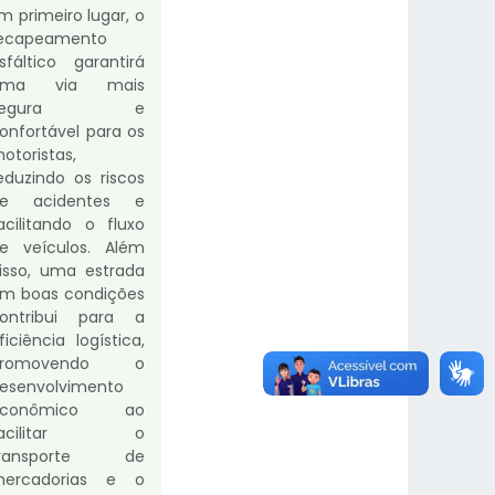
m primeiro lugar, o
ecapeamento
sfáltico garantirá
uma via mais
segura e
onfortável para os
otoristas,
eduzindo os riscos
de acidentes e
acilitando o fluxo
e veículos. Além
isso, uma estrada
m boas condições
ontribui para a
ficiência logística,
promovendo o
esenvolvimento
econômico ao
facilitar o
transporte de
ercadorias e o