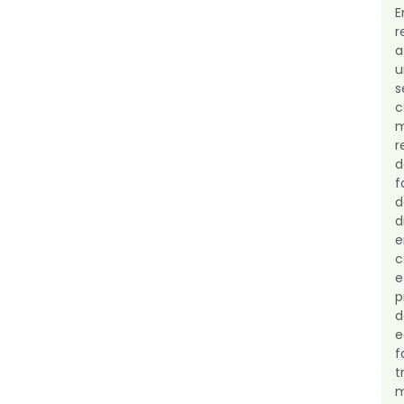
E
r
a
c
m
r
f
d
d
e
c
e
d
m