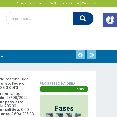
Acesso a Informação
Transparência
Webmail
Abrir 
ágio:
Concluída
curso:
Federal
PROGRESSO DA OBRA
o da obra:
100%
vimentação
cio:
23/08/2022
or previsto:
04.285,38
Fases
or aditivo:
0,00
al:
R$ 2.604.285,38