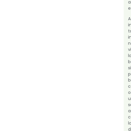
a
e
i
i
n
v
l
s
b
c
o
u
a
l
d