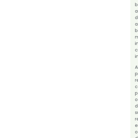
a
d
a
b
i
c
i
A
p
p
o
d
r
e