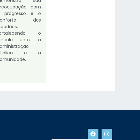
demonstra sua
reocupação com
 progresso e o
conforto dos
idadãos,
fortalecendo o
ínculo entre a
dministração
pública e a
omunidade.