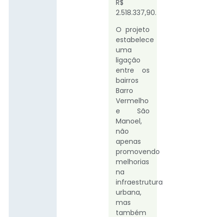
R$
2.518.337,90.
O projeto
estabelece
uma
ligação
entre os
bairros
Barro
Vermelho
e São
Manoel,
não
apenas
promovendo
melhorias
na
infraestrutura
urbana,
mas
também