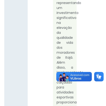
representando
um
investimento
significativo
na
elevação
da
qualidade
de vida
dos
moradores
de Itajá.
Além
disso, a
implementação
de um
calçadão
para
atividades
esportivas
proporciona