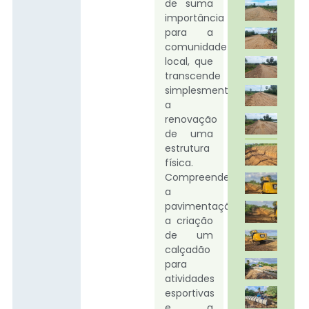
de suma
importância
para a
comunidade
local, que
transcende
simplesmente
a
renovação
de uma
estrutura
física.
Compreendendo
a
pavimentação,
a criação
de um
calçadão
para
atividades
esportivas
e a