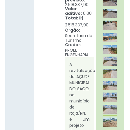
previsto:
2.518.337,90
Valor
aditivo:
0,00
Total:
R$
2.518.337,90
Órgão:
Secretaria de
Turismo
Credor:
PROEL
ENGENHARIA
A
revitalização
do AÇUDE
MUNICIPAL
DO SACO,
no
município
de
Itajá/RN,
é um
projeto