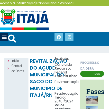
Acesso a Informação
Transparência
Webmail
Estágio:
Início
REVITALIZAÇÃO
PROGRESSO
Concluída
Central
DO AÇUDE
Recurso:
DA OBRA
de Obras
Federal
MUNICIPAL DO
100%
Tipo da obra:
SACO DO
Pavimentação
MUNICÍPIO DE
,
Fases
Readequação
ITAJÁ/RN
Início:
20/01/2024
Valor