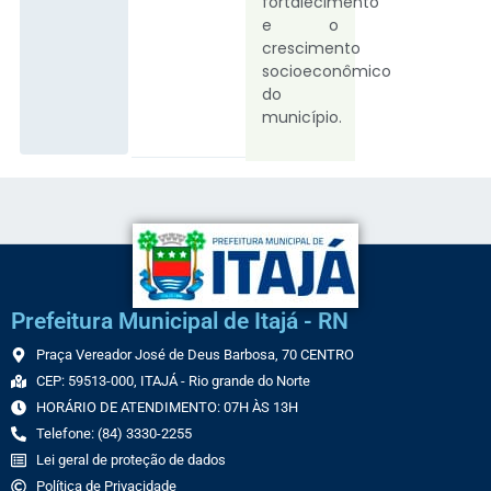
fortalecimento
e o
crescimento
socioeconômico
do
município.
Prefeitura Municipal de Itajá - RN
Praça Vereador José de Deus Barbosa, 70 CENTRO
CEP: 59513-000, ITAJÁ - Rio grande do Norte
HORÁRIO DE ATENDIMENTO: 07H ÀS 13H
Telefone: (84) 3330-2255
Lei geral de proteção de dados
Política de Privacidade