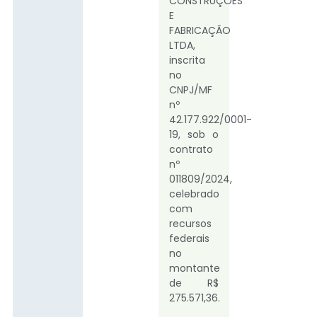
CONSTRUÇÕES
E
FABRICAÇÃO
LTDA,
inscrita
no
CNPJ/MF
nº
42.177.922/0001-
19, sob o
contrato
nº
011809/2024,
celebrado
com
recursos
federais
no
montante
de R$
275.571,36.