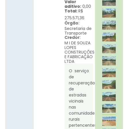
Valor
aditivo:
0,00
Total:
R$
275.571,36
Órgão:
Secretaria de
Transporte
Credor:
M I DE SOUZA
LOPES
CONSTRUÇÕES
E FABRICAÇÃO
LTDA
O serviço
de
recuperação
de
estradas
vicinais
nas
comunidades
rurais
pertencentes