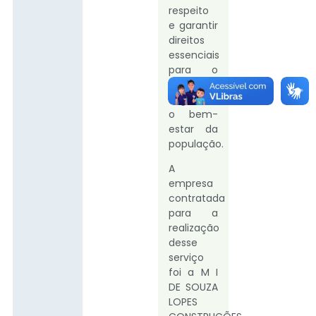
respeito
e garantir
direitos
essenciais
para o
deslocamento
seguro e
o bem-
estar da
população.
A
empresa
contratada
para a
realização
desse
serviço
foi a M I
DE SOUZA
LOPES