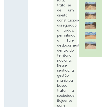
rural,
trata-se
de um
direito
constitucional
assegurado
a todos,
permitindo
o livre
deslocamento
dentro do
território
nacional.
Nesse
sentido, a
gestão
municipal
busca
tratar a
sociedade
itajaense
com