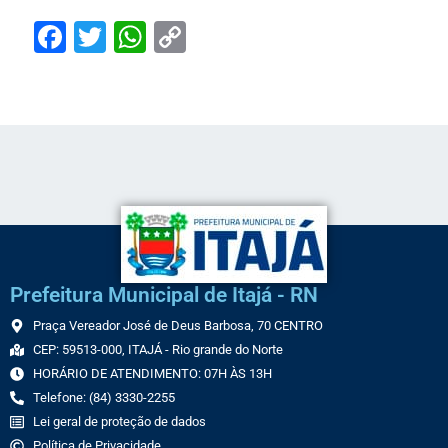
Facebook
Twitter
WhatsApp
Copy
Link
Prefeitura Municipal de Itajá - RN
Praça Vereador José de Deus Barbosa, 70 CENTRO
CEP: 59513-000, ITAJÁ - Rio grande do Norte
HORÁRIO DE ATENDIMENTO: 07H ÀS 13H
Telefone: (84) 3330-2255
Lei geral de proteção de dados
Política de Privacidade