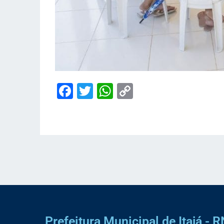
Facebook
Twitter
WhatsApp
Copy
Link
Prefeitura Municipal de Itajá - R