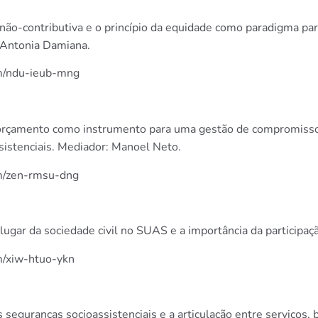
não-contributiva e o princípio da equidade como paradigma para
 Antonia Damiana.
om/ndu-ieub-mng
 orçamento como instrumento para uma gestão de compromisso
ssistenciais. Mediador: Manoel Neto.
om/zen-rmsu-dng
 lugar da sociedade civil no SUAS e a importância da participa
m/xiw-htuo-ykn
seguranças socioassistenciais e a articulação entre serviços, 