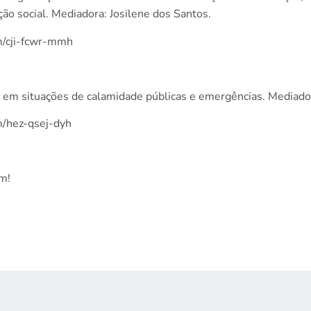
eção social. Mediadora: Josilene dos Santos.
m/cji-fcwr-mmh
em situações de calamidade públicas e emergências. Mediador
m/hez-qsej-dyh
m!