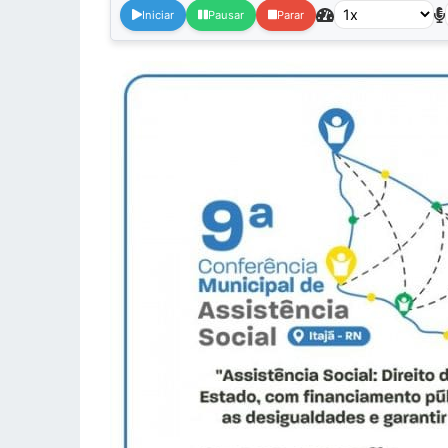
Iniciar
Pausar
Parar