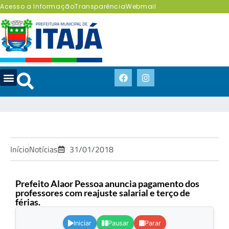
Acesso a Informação
Transparência
Webmail
Início
Notícias
31/01/2018
Prefeito Alaor Pessoa anuncia pagamento dos
professores com reajuste salarial e terço de
férias.
.
Iniciar
Pausar
Parar