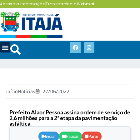
Acesso a Informação
Transparência
Webmail
Início
Notícias
27/06/2022
Prefeito Alaor Pessoa assina ordem de serviço de
2,6 milhões para a 2ª etapa da pavimentação
asfáltica.
.
Iniciar
Pausar
Parar