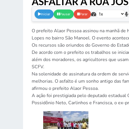
ASFALTAR A RUA JO
Iniciar
Pausar
Parar
O prefeito Alaor Pessoa assinou na manhã de h
Lopes no bairro São Manoel. O evento aconteceu
Os recursos são oriundos do Governo do Estad
De acordo com o prefeito os trabalhos se inici
além dos moradores, os agricultores que usam 
SCFV.
Na solenidade de assinatura da ordem de serviç
melhorias. O asfalto é um sonho antigo das fa
afirmou o prefeito Alaor Pessoa.
A ação foi prestigiada pelo deputado estadual 
Possidônio Neto, Carlinhos e Francisca, o ex-