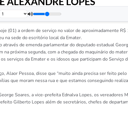
SÉ ALEXANDRE LOPES
.
oje (01) a ordem de serviço no valor de aproximadamente R$ 1
 na sede do escritório local da Emater.
o através de emenda parlamentar do deputado estadual Georg
am na próxima segunda, com a chegada do maquinário do materia
os serviços da Emater e os idosos que participam do Serviço d
o, Alaor Pessoa, disse que “muito ainda precisa ser feito pel
mílias que moram nessa rua e que estamos conseguindo realiz
George Soares, a vice-prefeita Ednalva Lopes, os vereadores M
prefeito Gilberto Lopes além de secretários, chefes de depart